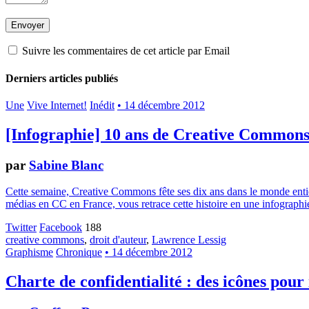
Suivre les commentaires de cet article par Email
Derniers articles publiés
Une
Vive Internet!
Inédit
• 14 décembre 2012
[Infographie] 10 ans de Creative Common
par
Sabine Blanc
Cette semaine, Creative Commons fête ses dix ans dans le monde entier.
médias en CC en France, vous retrace cette histoire en une infographie
Twitter
Facebook
188
creative commons
,
droit d'auteur
,
Lawrence Lessig
Graphisme
Chronique
• 14 décembre 2012
Charte de confidentialité : des icônes pour