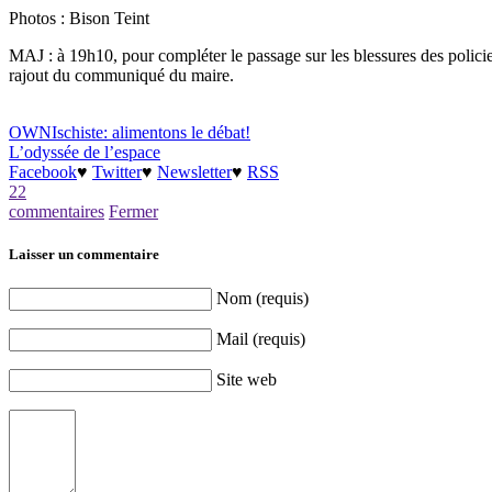
Photos : Bison Teint
MAJ : à 19h10, pour compléter le passage sur les blessures des policier
rajout du communiqué du maire.
OWNIschiste: alimentons le débat!
L’odyssée de l’espace
Facebook
♥
Twitter
♥
Newsletter
♥
RSS
22
commentaires
Fermer
Laisser un commentaire
Nom (requis)
Mail (requis)
Site web