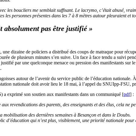
ec les boucliers me semblait suffisant. Le lacrymo, c’était abusé, vraim
es les personnes présentes dans les 7 à 8 mètres autour pleuraient et to
t absolument pas être justifié »
 une dizaine de policiers a distribué des coups de matraque pour récupé
urée de plusieurs minutes s’en suive. Un face à face tendu a suivi pen
 justifié par une quelconque menace ou pression des manifestants sur le p
.
goisses autour de l’avenir du service public de l’éducation nationale. 
station nationale doit avoir lieu le 18 mai, à l’appel du SNUIpp-FSU, p
S) a exprimé son soutien aux manifestants dans un communiqué [
pdf
] :
e aux revendications des parents, des enseignants et des élus, cela ne pe
la mobilisation des dernières semaines à Besançon et dans le Doubs.
blic d’éducation qui n’est plus, visiblement, une priorité nationale pou