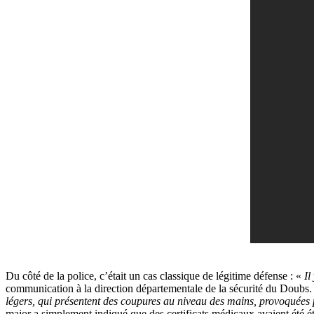
Du côté de la police, c’était un cas classique de légitime défense : «
Il
communication à la direction départementale de la sécurité du Doubs
légers, qui présentent des coupures au niveau des mains, provoquées pa
major a simplement indiqué que des certificats médicaux avaient été ét