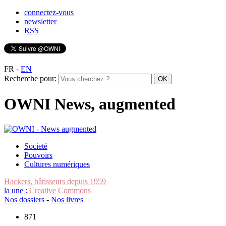
connectez-vous
newsletter
RSS
FR
-
EN
Recherche pour:
OWNI News, augmented
Societé
Pouvoirs
Cultures numériques
Hackers, bâtisseurs depuis 1959
la une :
Creative Commons
Nos dossiers
-
Nos livres
871