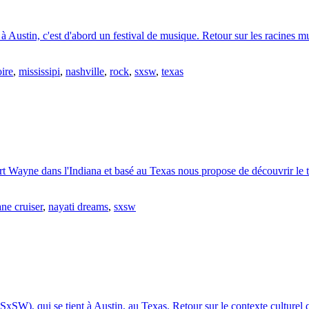
à Austin, c'est d'abord un festival de musique. Retour sur les racines m
oire
,
mississipi
,
nashville
,
rock
,
sxsw
,
texas
 Wayne dans l'Indiana et basé au Texas nous propose de découvrir le tou
lane cruiser
,
nayati dreams
,
sxsw
SxSW), qui se tient à Austin, au Texas. Retour sur le contexte culturel q