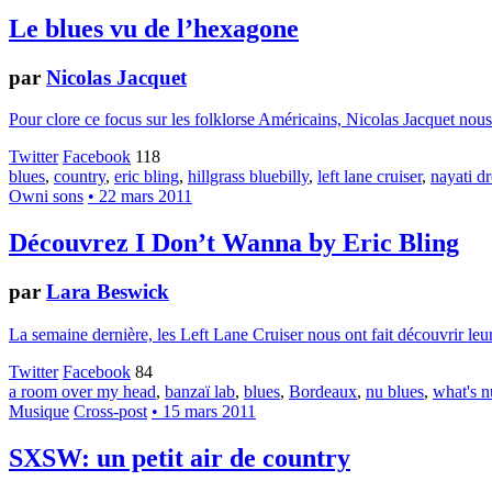
Le blues vu de l’hexagone
par
Nicolas Jacquet
Pour clore ce focus sur les folklorse Américains, Nicolas Jacquet nous
Twitter
Facebook
118
blues
,
country
,
eric bling
,
hillgrass bluebilly
,
left lane cruiser
,
nayati d
Owni sons
• 22 mars 2011
Découvrez I Don’t Wanna by Eric Bling
par
Lara Beswick
La semaine dernière, les Left Lane Cruiser nous ont fait découvrir leur
Twitter
Facebook
84
a room over my head
,
banzaï lab
,
blues
,
Bordeaux
,
nu blues
,
what's n
Musique
Cross-post
• 15 mars 2011
SXSW: un petit air de country