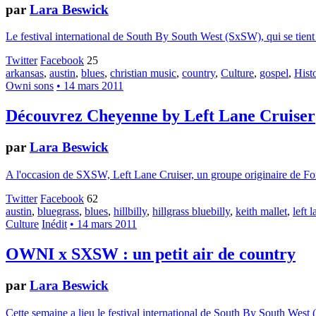
par
Lara Beswick
Le festival international de South By South West (SxSW), qui se tient 
Twitter
Facebook
25
arkansas
,
austin
,
blues
,
christian music
,
country
,
Culture
,
gospel
,
Hist
Owni sons
• 14 mars 2011
Découvrez Cheyenne by Left Lane Cruiser
par
Lara Beswick
A l'occasion de SXSW, Left Lane Cruiser, un groupe originaire de Fort
Twitter
Facebook
62
austin
,
bluegrass
,
blues
,
hillbilly
,
hillgrass bluebilly
,
keith mallet
,
left 
Culture
Inédit
• 14 mars 2011
OWNI x SXSW : un petit air de country
par
Lara Beswick
Cette semaine a lieu le festival international de South By South West (