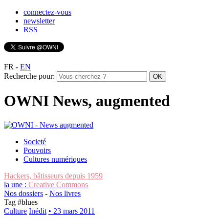
connectez-vous
newsletter
RSS
FR
-
EN
Recherche pour:
OWNI News, augmented
Societé
Pouvoirs
Cultures numériques
Hackers, bâtisseurs depuis 1959
la une :
Creative Commons
Nos dossiers
-
Nos livres
Tag #
blues
Culture
Inédit
• 23 mars 2011