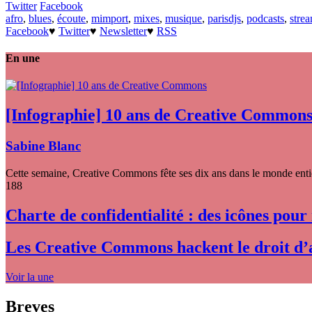
Twitter
Facebook
afro
,
blues
,
écoute
,
mimport
,
mixes
,
musique
,
parisdjs
,
podcasts
,
stre
Facebook
♥
Twitter
♥
Newsletter
♥
RSS
En une
[Infographie] 10 ans de Creative Common
Sabine Blanc
Cette semaine, Creative Commons fête ses dix ans dans le monde entier
188
Charte de confidentialité : des icônes pour
Les Creative Commons hackent le droit d’
Voir la une
Breves