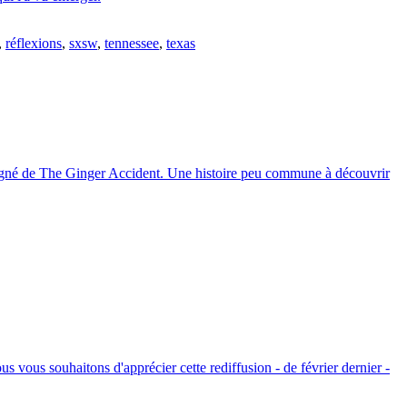
,
réflexions
,
sxsw
,
tennessee
,
texas
mpagné de The Ginger Accident. Une histoire peu commune à découvrir
ous souhaitons d'apprécier cette rediffusion - de février dernier -