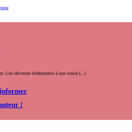
aming
s
. Une décennie d'alternative à une vision [...]
 informer
auteur !