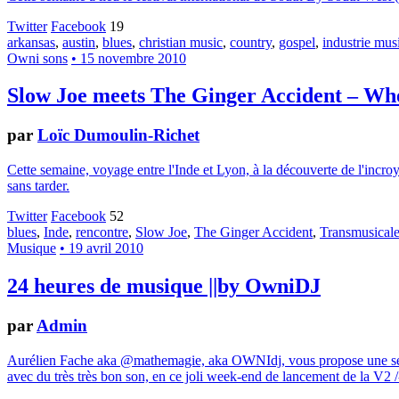
Twitter
Facebook
19
arkansas
,
austin
,
blues
,
christian music
,
country
,
gospel
,
industrie mus
Owni sons
• 15 novembre 2010
Slow Joe meets The Ginger Accident – W
par
Loïc Dumoulin-Richet
Cette semaine, voyage entre l'Inde et Lyon, à la découverte de l'in
sans tarder.
Twitter
Facebook
52
blues
,
Inde
,
rencontre
,
Slow Joe
,
The Ginger Accident
,
Transmusical
Musique
• 19 avril 2010
24 heures de musique ||by OwniDJ
par
Admin
Aurélien Fache aka @mathemagie, aka OWNIdj, vous propose une sélecti
avec du très très bon son, en ce joli week-end de lancement de la V2 /