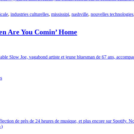
icale
,
industries culturelles
,
mississipi
,
nashville
,
nouvelles technologies
hen Are You Comin’ Home
croyable Slow Joe, vagabond artiste et jeune bluesman de 67 ans, acco
es
on de près de 24 heures de musique, et plus encore sur Spotify. Nous v
-)