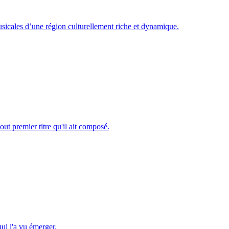
usicales d’une région culturellement riche et dynamique.
t premier titre qu'il ait composé.
ui l'a vu émerger.