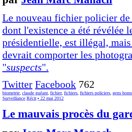
Le nouveau fichier policier de
dont l'existence a été révélée 
présidentielle, est illégal, mai
devrait comporter les photogr
"
suspects
".
Twitter
Facebook
762
biometrie
,
claude guéant
,
fichier
,
fichiers
,
fichiers policiers
,
gens honn
Surveillance
Récit
• 22 mai 2012
Le mauvais procès du gard