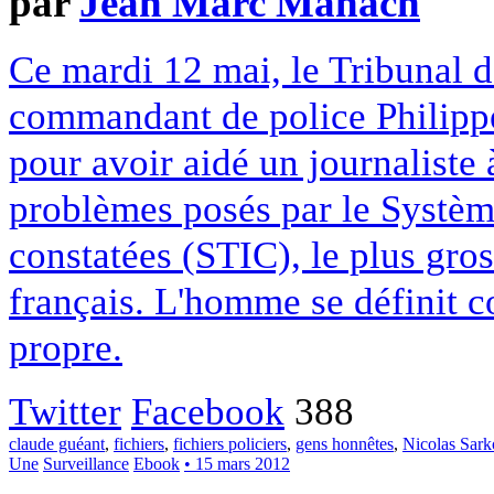
par
Jean Marc Manach
Ce mardi 12 mai, le Tribunal d
commandant de police Philippe 
pour avoir aidé un journaliste 
problèmes posés par le Système
constatées (STIC), le plus gros 
français. L'homme se définit 
propre.
Twitter
Facebook
388
claude guéant
,
fichiers
,
fichiers policiers
,
gens honnêtes
,
Nicolas Sark
Une
Surveillance
Ebook
• 15 mars 2012