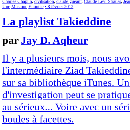
Charles Chaplin
,
civilisation
,
claude guéant
,
Claude Lévi-Strauss
,
Jea
Une
Musique
Enquête
• 8 février 2012
La playlist Takieddine
par
Jay D. Aqheur
Il y a plusieurs mois, nous avo
l'intermédiaire Ziad Takieddin
sur sa bibliothèque iTunes. Un
d'investigation peut se pratiq
au sérieux... Voire avec un sé
boules à facettes.