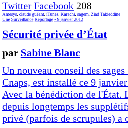
Twitter
Facebook
208
Amesys
,
claude guéant
,
iTunes
,
Karachi
,
sagem
,
Ziad Takieddine
Une
Surveillance
Reportage
• 9 janvier 2012
Sécurité privée d’État
par
Sabine Blanc
Un nouveau conseil des sages d
Cnaps, est installé ce 9 janvier
Avec la bénédiction de l'État. 
depuis longtemps les supplétif
privé (parfois de scrupules) a 