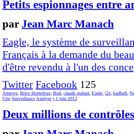
Petits espionnages entre a
par
Jean Marc Manach
Eagle, le système de surveillan
Français à la demande du beau-
d'être revendu à l'un des conc
Twitter
Facebook
125
Amesys
,
Brice Hortefeux
,
Bull
,
claude guéant
,
Eagle
,
i2e
,
kadhafi
,
N
Une
Surveillance
Analyse
• 1 juin 2012
Deux millions de contrôles
par
Jean Marc Manach