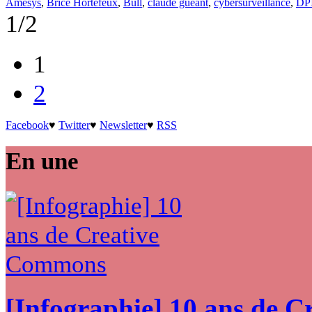
Amesys
,
Brice Hortefeux
,
Bull
,
claude guéant
,
cybersurveillance
,
DP
1/2
1
2
Facebook
♥
Twitter
♥
Newsletter
♥
RSS
En une
[Infographie] 10 ans de 