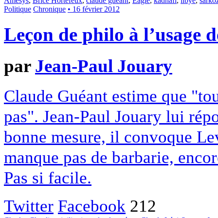
Amesys
,
Brice Hortefeux
,
claude guéant
,
Eagle
,
kadhafi
,
libye
,
sarko
Politique
Chronique
• 16 février 2012
Leçon de philo à l’usage 
par
Jean-Paul Jouary
Claude Guéant estime que "tout
pas". Jean-Paul Jouary lui rép
bonne mesure, il convoque Levi
manque pas de barbarie, encore 
Pas si facile.
Twitter
Facebook
212