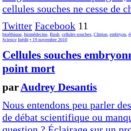
cellules souches ne cesse de c
Twitter
Facebook
11
bioéthique
,
biomédecine
,
Bush
,
cellules souches
,
Clinton
,
embryon
,
é
Science
Inédit
• 19 novembre 2010
Cellules souches embryonn
point mort
par
Audrey Desantis
Nous entendons peu parler des
de débat scientifique ou manque
question ? Éclairage sur un p