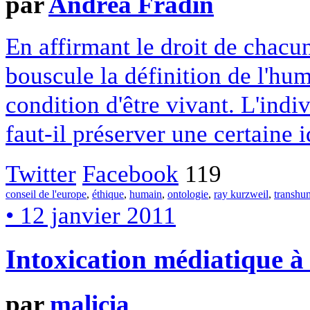
par
Andréa Fradin
En affirmant le droit de chacu
bouscule la définition de l'hum
condition d'être vivant. L'indiv
faut-il préserver une certaine 
Twitter
Facebook
119
conseil de l'europe
,
éthique
,
humain
,
ontologie
,
ray kurzweil
,
transhu
• 12 janvier 2011
Intoxication médiatique à 
par
malicia