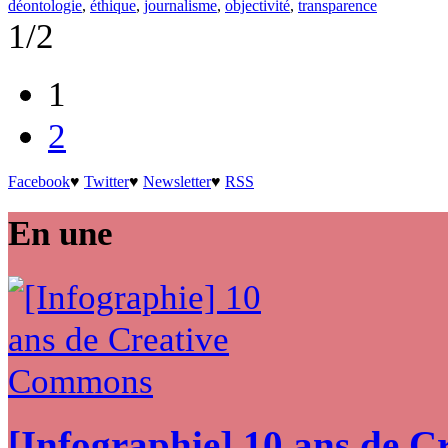
déontologie
,
éthique
,
journalisme
,
objectivité
,
transparence
1/2
1
2
Facebook
♥
Twitter
♥
Newsletter
♥
RSS
En une
[Infographie] 10 ans de 