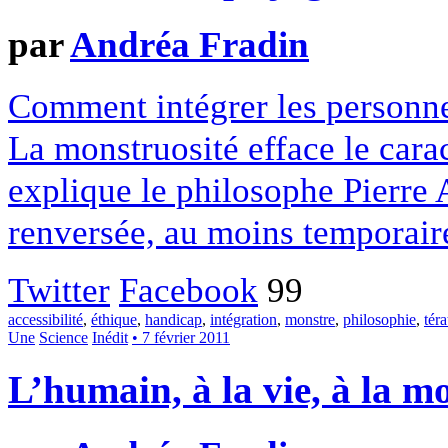
par
Andréa Fradin
Comment intégrer les personnes
La monstruosité efface le cara
explique le philosophe Pierre 
renversée, au moins temporaire
Twitter
Facebook
99
accessibilité
,
éthique
,
handicap
,
intégration
,
monstre
,
philosophie
,
téra
Une
Science
Inédit
• 7 février 2011
L’humain, à la vie, à la m