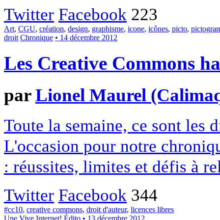
Twitter
Facebook
223
Art
,
CGU
,
création
,
design
,
graphisme
,
icone
,
icônes
,
picto
,
pictogr
droit
Chronique
• 14 décembre 2012
Les Creative Commons hack
par
Lionel Maurel (Calima
Toute la semaine, ce sont les
L'occasion pour notre chroniqu
: réussites, limites et défis à re
Twitter
Facebook
344
#cc10
,
creative commons
,
droit d'auteur
,
licences libres
Une
Vive Internet!
Édito
• 13 décembre 2012