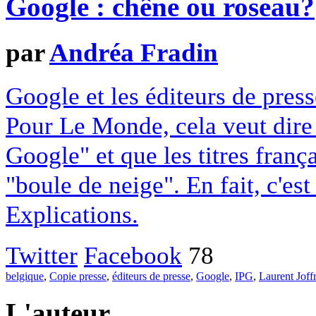
Google : chêne ou roseau?
par
Andréa Fradin
Google et les éditeurs de pres
Pour Le Monde, cela veut dire q
Google" et que les titres franç
"boule de neige". En fait, c'es
Explications.
Twitter
Facebook
78
belgique
,
Copie presse
,
éditeurs de presse
,
Google
,
IPG
,
Laurent Joff
L'auteur