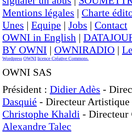
signaler un abus
|
SOUMETTR
Mentions légales
|
Charte édito
Unes
|
Equipe
|
Jobs
|
Contact
OWNI in English
|
DATAJOUR
BY OWNI
|
OWNIRADIO
|
Le
Wordpress
OWNI
licence Créative Commons.
OWNI SAS
Président :
Didier Adès
- Direc
Dasquié
- Directeur Artistique
Christophe Khaldi
- Directeur
Alexandre Talec