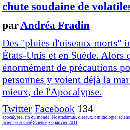
chute soudaine de volatile
par
Andréa Fradin
Des "pluies d'oiseaux morts" i
États-Unis et en Suède. Alors 
énormément de précautions po
personnes y voient déjà la mar
mieux, de l'Apocalypse.
Twitter
Facebook
134
apocalypse
,
fin du monde
,
Nostradamus
,
oiseaux
,
ornithologie
,
scienc
Sciences société
Science
• 6 janvier 2011