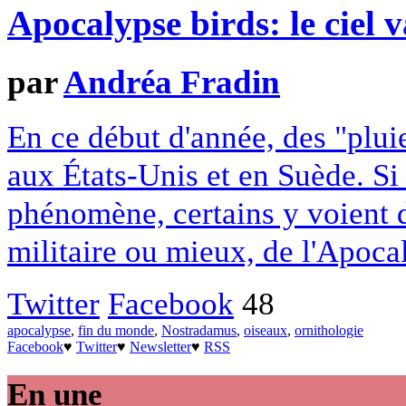
Apocalypse birds: le ciel v
par
Andréa Fradin
En ce début d'année, des "plui
aux États-Unis et en Suède. Si
phénomène, certains y voient d
militaire ou mieux, de l'Apoca
Twitter
Facebook
48
apocalypse
,
fin du monde
,
Nostradamus
,
oiseaux
,
ornithologie
Facebook
♥
Twitter
♥
Newsletter
♥
RSS
En une