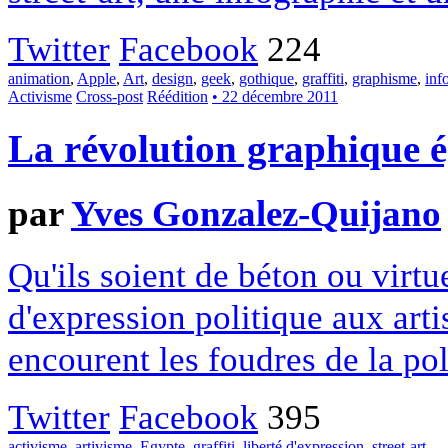
Twitter
Facebook
224
animation
,
Apple
,
Art
,
design
,
geek
,
gothique
,
graffiti
,
graphisme
,
inf
Activisme
Cross-post
Réédition
• 22 décembre 2011
La révolution graphique 
par
Yves Gonzalez-Quijano
Qu'ils soient de béton ou virtu
d'expression politique aux artis
encourent les foudres de la pol
Twitter
Facebook
395
activisme
,
artivisme
,
Egypte
,
graffiti
,
liberté d'expression
,
street-art