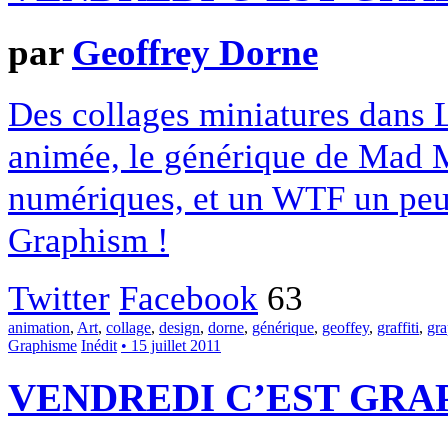
par
Geoffrey Dorne
Des collages miniatures dans L
animée, le générique de Mad M
numériques, et un WTF un peu c
Graphism !
Twitter
Facebook
63
animation
,
Art
,
collage
,
design
,
dorne
,
générique
,
geoffey
,
graffiti
,
gr
Graphisme
Inédit
• 15 juillet 2011
VENDREDI C’EST GRAP