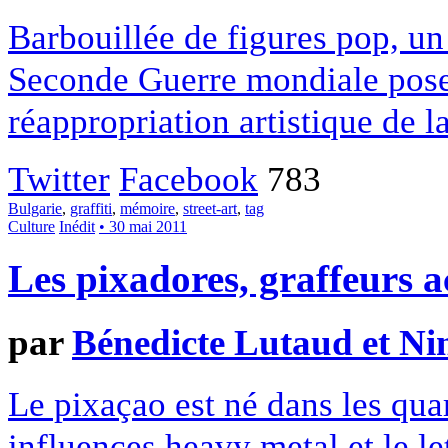
Barbouillée de figures pop, u
Seconde Guerre mondiale pose l
réappropriation artistique de la
Twitter
Facebook
783
Bulgarie
,
graffiti
,
mémoire
,
street-art
,
tag
Culture
Inédit
• 30 mai 2011
Les pixadores, graffeurs 
par
Bénedicte Lutaud et N
Le pixaçao est né dans les qua
influences heavy metal et le le