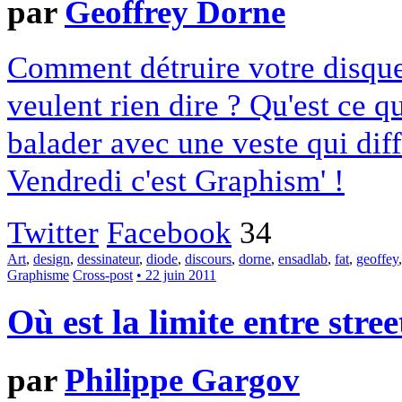
par
Geoffrey Dorne
Comment détruire votre disque
veulent rien dire ? Qu'est ce q
balader avec une veste qui dif
Vendredi c'est Graphism' !
Twitter
Facebook
34
Art
,
design
,
dessinateur
,
diode
,
discours
,
dorne
,
ensadlab
,
fat
,
geoffey
Graphisme
Cross-post
• 22 juin 2011
Où est la limite entre stre
par
Philippe Gargov