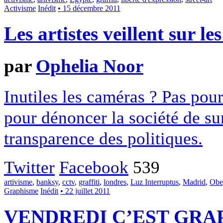
Activisme
Inédit
• 15 décembre 2011
Les artistes veillent sur l
par
Ophelia Noor
Inutiles les caméras ? Pas pour 
pour dénoncer la société de s
transparence des politiques.
Twitter
Facebook
539
artivisme
,
banksy
,
cctv
,
graffiti
,
londres
,
Luz Interruptus
,
Madrid
,
Obe
Graphisme
Inédit
• 22 juillet 2011
VENDREDI C’EST GRAP