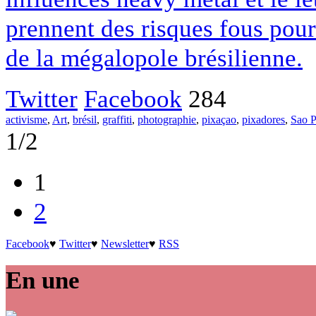
prennent des risques fous pou
de la mégalopole brésilienne.
Twitter
Facebook
284
activisme
,
Art
,
brésil
,
graffiti
,
photographie
,
pixaçao
,
pixadores
,
Sao P
1/2
1
2
Facebook
♥
Twitter
♥
Newsletter
♥
RSS
En une