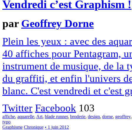
Vendredi c’est Graphism !
par
Geoffrey Dorne
Plein les yeux : avec des aqua
40 affiches pour Pentagram, un 
instrument de musique, de la 
du graffiti, et enfin l'univers 
blanc. C'est vendredi et c'est 
Twitter
Facebook
103
affiche
,
aquarelle
,
Art
,
blade runner
,
broderie
,
design
,
dorne
,
geoffrey
typo
Graphisme
Chronique
• 1 juin 2012