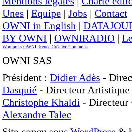
Mentions légales
|
Charte édito
Unes
|
Equipe
|
Jobs
|
Contact
OWNI in English
|
DATAJOUR
BY OWNI
|
OWNIRADIO
|
Le
Wordpress
OWNI
licence Créative Commons.
OWNI SAS
Président :
Didier Adès
- Direc
Dasquié
- Directeur Artistique
Christophe Khaldi
- Directeur
Alexandre Talec
Site conçu sous
WordPress
& h