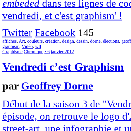
embeded
dans tes lignes de cod
vendredi, et c'est graphism' !
Twitter
Facebook
145
affiches
,
Art
,
couleurs
,
création
,
design
,
dessin
,
dorne
,
élections
,
geoff
graphism
,
Vidéo
,
wtf
Graphisme
Chronique
• 6 janvier 2012
Vendredi c’est Graphism
par
Geoffrey Dorne
Début de la saison 3 de "Vend
épisode, on retrouve le logo d
street-art, une infographie et