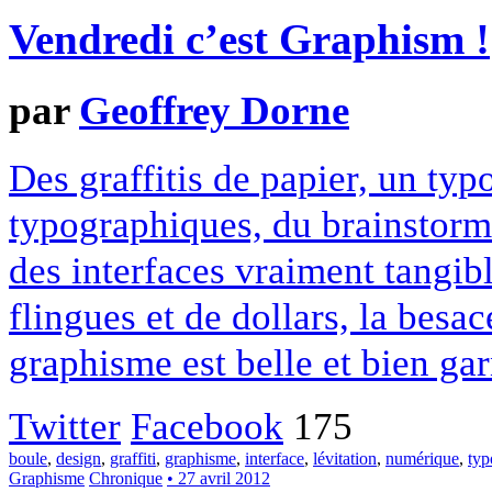
Vendredi c’est Graphism !
par
Geoffrey Dorne
Des graffitis de papier, un ty
typographiques, du brainstorm
des interfaces vraiment tangib
flingues et de dollars, la bes
graphisme est belle et bien gar
Twitter
Facebook
175
boule
,
design
,
graffiti
,
graphisme
,
interface
,
lévitation
,
numérique
,
typ
Graphisme
Chronique
• 27 avril 2012