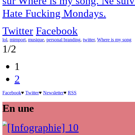
sur Where is my song. Ne suive
Hate Fucking Mondays.
Twitter
Facebook
lol
,
mimport
,
musique
,
personal branding
,
twitter
,
Where is my song
1/2
1
2
Facebook
♥
Twitter
♥
Newsletter
♥
RSS
En une