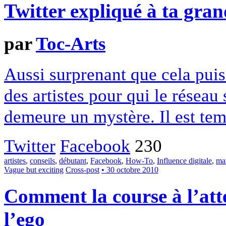
Twitter expliqué à ta gra
par
Toc-Arts
Aussi surprenant que cela puis
des artistes pour qui le réseau
demeure un mystère. Il est tem
Twitter
Facebook
230
artistes
,
conseils
,
débutant
,
Facebook
,
How-To
,
Influence digitale
,
ma
Vague but exciting
Cross-post
• 30 octobre 2010
Comment la course à l’atte
l’ego