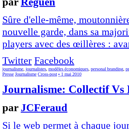
par
Reguen
Sûre d'elle-même, moutonnière,
nouvelle garde, dans sa majori
players avec des œillères : ava
Twitter
Facebook
journalisme
,
journalistes
,
modèles économiques
,
personal branding
,
p
Presse
Journalisme
Cross-post
• 1 mai 2010
Journalisme: Collectif Vs
par
JCFeraud
Si le web permet à chaque jour