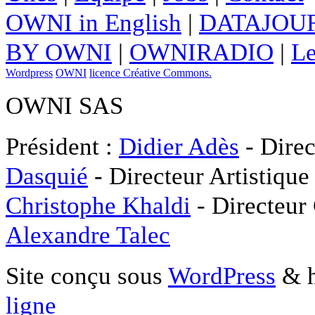
OWNI in English
|
DATAJOUR
BY OWNI
|
OWNIRADIO
|
Le
Wordpress
OWNI
licence Créative Commons.
OWNI SAS
Président :
Didier Adès
- Direc
Dasquié
- Directeur Artistique
Christophe Khaldi
- Directeur
Alexandre Talec
Site conçu sous
WordPress
& h
ligne