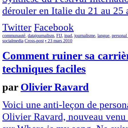
dérouler en Italie du 21 au 25 a
Twitter
Facebook
communauté
,
datajournalism
,
FIJ
,
ipad
,
journalisme
,
langue
,
personal
socialmedia
Cross-post
• 23 mars 2010
Comment ruiner sa carrièr
techniques faciles
par
Olivier Ravard
Voici une anti-leçon de persona
Olivier Ravard, nouveau venu s