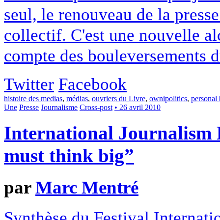
seul, le renouveau de la press
collectif. C'est une nouvelle al
compte des bouleversements du
Twitter
Facebook
histoire des medias
,
médias
,
ouvriers du Livre
,
ownipolitics
,
personal
Une
Presse
Journalisme
Cross-post
• 26 avril 2010
International Journalism F
must think big”
par
Marc Mentré
Synthèse du Festival Internati