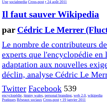
Une
socialmedia
Cross-post
• 24 août 2011
Il faut sauver Wikipedia
par
Cédric Le Merrer (Fluct
Le nombre de contributeurs d
experts que l'encyclopédie en l
adaptation aux nouvelles exig
déclin, analyse Cédric Le Merr
Twitter
Facebook
539
encyclopédie
,
jimmy wales
,
personal branding
,
web 2.0
,
wikipedia
Pratiques
Réseaux sociaux
Cross-post
• 19 janvier 2011