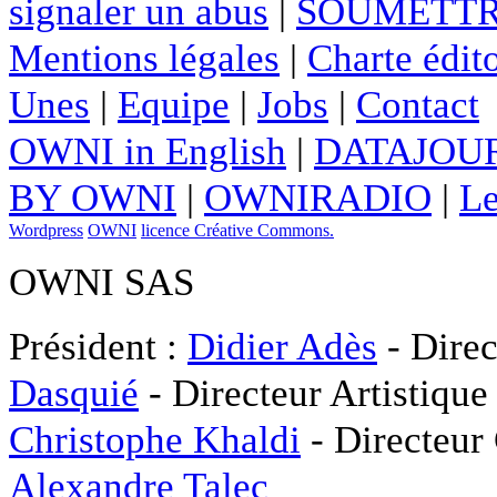
signaler un abus
|
SOUMETTR
Mentions légales
|
Charte édito
Unes
|
Equipe
|
Jobs
|
Contact
OWNI in English
|
DATAJOUR
BY OWNI
|
OWNIRADIO
|
Le
Wordpress
OWNI
licence Créative Commons.
OWNI SAS
Président :
Didier Adès
- Direc
Dasquié
- Directeur Artistique
Christophe Khaldi
- Directeur
Alexandre Talec