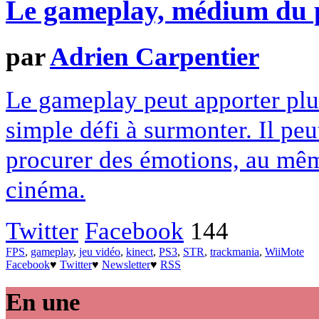
Le gameplay, médium du p
par
Adrien Carpentier
Le gameplay peut apporter plu
simple défi à surmonter. Il pe
procurer des émotions, au mêm
cinéma.
Twitter
Facebook
144
FPS
,
gameplay
,
jeu vidéo
,
kinect
,
PS3
,
STR
,
trackmania
,
WiiMote
Facebook
♥
Twitter
♥
Newsletter
♥
RSS
En une