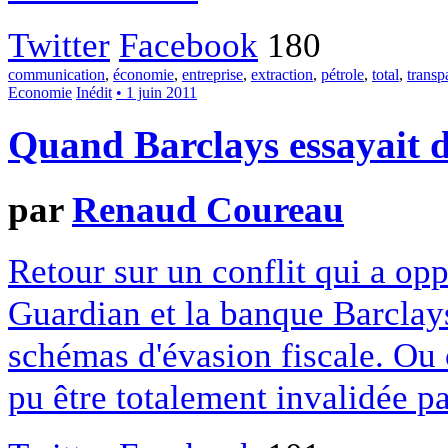
Twitter
Facebook
180
communication
,
économie
,
entreprise
,
extraction
,
pétrole
,
total
,
transp
Economie
Inédit
• 1 juin 2011
Quand Barclays essayait d
par
Renaud Coureau
Retour sur un conflit qui a op
Guardian et la banque Barclays
schémas d'évasion fiscale. Ou
pu être totalement invalidée pa