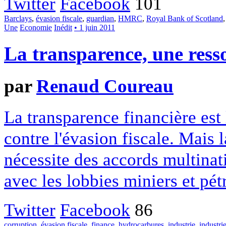
Twitter
Facebook
101
Barclays
,
évasion fiscale
,
guardian
,
HMRC
,
Royal Bank of Scotland
Une
Economie
Inédit
• 1 juin 2011
La transparence, une ress
par
Renaud Coureau
La transparence financière est 
contre l'évasion fiscale. Mais
nécessite des accords multinati
avec les lobbies miniers et pétr
Twitter
Facebook
86
corruption
,
évasion fiscale
,
finance
,
hydrocarbures
,
industrie
,
industri