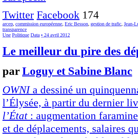
Twitter
Facebook
174
arcep
,
commission européenne
,
Eric Besson
,
gestion de trafic
,
Jean-Lu
transparence
Une
Politique
Data
• 24 avril 2012
Le meilleur du pire des dé
par
Loguy et Sabine Blanc
OWNI
a dessiné un quinquenna
l’Élysée, à partir du dernier l
l’État
: augmentation faramin
et de déplacements, salaires qu