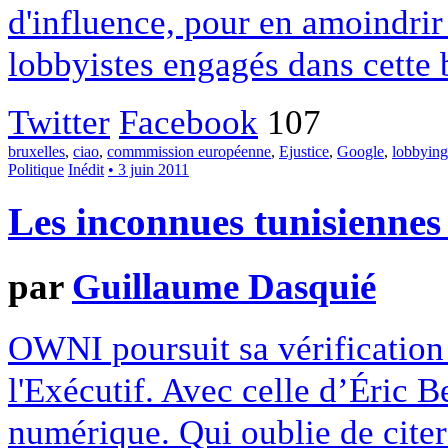
d'influence, pour en amoindrir
lobbyistes engagés dans cette b
Twitter
Facebook
107
bruxelles
,
ciao
,
commmission européenne
,
Ejustice
,
Google
,
lobbying
Politique
Inédit
• 3 juin 2011
Les inconnues tunisiennes
par
Guillaume Dasquié
OWNI poursuit sa vérification 
l'Exécutif. Avec celle d’Éric Be
numérique. Qui oublie de citer 