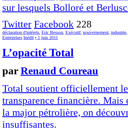
sur lesquels Bolloré et Berlusc
Twitter
Facebook
228
déclaration d'intérets
,
Eric Besson
,
Exécutif
,
gouvernement
,
industrie
Entreprises
Inédit
• 1 juin 2011
L’opacité Total
par
Renaud Coureau
Total soutient officiellement le
transparence financière. Mais 
la major pétrolière, on découv
insuffisantes.