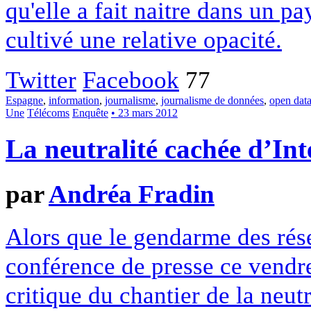
qu'elle a fait naitre dans un pa
cultivé une relative opacité.
Twitter
Facebook
77
Espagne
,
information
,
journalisme
,
journalisme de données
,
open dat
Une
Télécoms
Enquête
• 23 mars 2012
La neutralité cachée d’Int
par
Andréa Fradin
Alors que le gendarme des rése
conférence de presse ce vendr
critique du chantier de la neutr