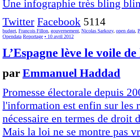
Une infographie très bling bli
Twitter
Facebook
5114
budget
,
François Fillon
,
gouvernement
,
Nicolas Sarkozy
,
open data
,
P
Opendata
Reportage
• 10 avril 2012
L’Espagne lève le voile de
par
Emmanuel Haddad
Promesse électorale depuis 200
l'information est enfin sur les
nécessaire en termes de droit 
Mais la loi ne se montre pas v