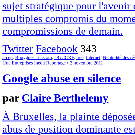
sujet stratégique pour l'avenir
multiples compromis du momen
compromissions de demain.
Twitter
Facebook
343
arcep
,
Bouygues Telecom
,
DGCCRF
,
free
,
Internet
,
Neutralité des r
Une
Entreprises
Inédit
Reportage
• 2 novembre 2011
Google abuse en silence
par
Claire Berthelemy
À Bruxelles, la plainte déposé
abus de position dominante es