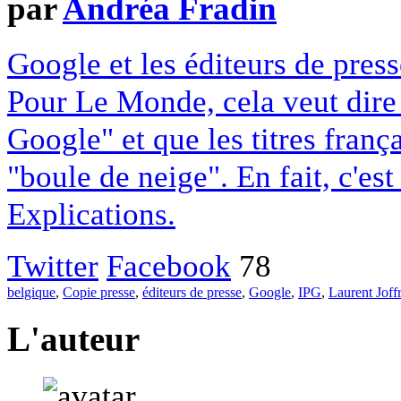
par
Andréa Fradin
Google et les éditeurs de pres
Pour Le Monde, cela veut dire q
Google" et que les titres franç
"boule de neige". En fait, c'es
Explications.
Twitter
Facebook
78
belgique
,
Copie presse
,
éditeurs de presse
,
Google
,
IPG
,
Laurent Joff
L'auteur