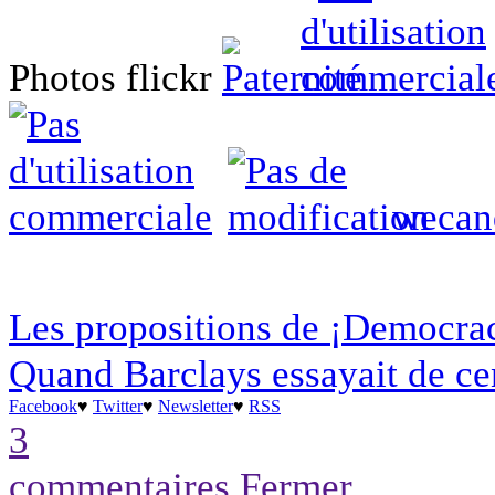
Photos flickr
wecan
Les propositions de ¡Democrac
Quand Barclays essayait de ce
Facebook
♥
Twitter
♥
Newsletter
♥
RSS
3
commentaires
Fermer