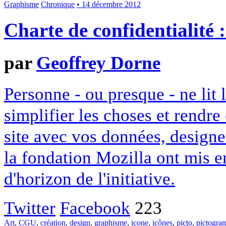
Graphisme
Chronique
• 14 décembre 2012
Charte de confidentialité 
par
Geoffrey Dorne
Personne - ou presque - ne lit 
simplifier les choses et rendr
site avec vos données, designe
la fondation Mozilla ont mis en
d'horizon de l'initiative.
Twitter
Facebook
223
Art
,
CGU
,
création
,
design
,
graphisme
,
icone
,
icônes
,
picto
,
pictogr