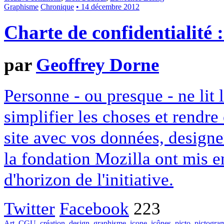
Graphisme
Chronique
• 14 décembre 2012
Charte de confidentialité 
par
Geoffrey Dorne
Personne - ou presque - ne lit 
simplifier les choses et rendr
site avec vos données, designe
la fondation Mozilla ont mis en
d'horizon de l'initiative.
Twitter
Facebook
223
Art
,
CGU
,
création
,
design
,
graphisme
,
icone
,
icônes
,
picto
,
pictogr