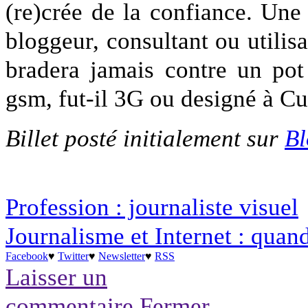
(re)crée de la confiance. Une 
bloggeur, consultant ou utilis
bradera jamais contre un po
gsm, fut-il 3G ou designé à C
Billet posté initialement sur
Bl
Profession : journaliste visuel
Journalisme et Internet : quan
Facebook
♥
Twitter
♥
Newsletter
♥
RSS
Laisser un
commentaire
Fermer