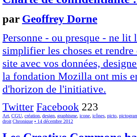
par
Geoffrey Dorne
Personne - ou presque - ne lit 
simplifier les choses et rendr
site avec vos données, designe
la fondation Mozilla ont mis en
d'horizon de l'initiative.
Twitter
Facebook
223
Art
,
CGU
,
création
,
design
,
graphisme
,
icone
,
icônes
,
picto
,
pictogr
droit
Chronique
• 14 décembre 2012