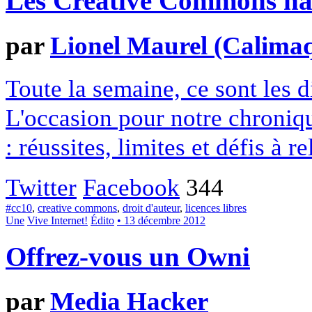
Les Creative Commons hack
par
Lionel Maurel (Calima
Toute la semaine, ce sont les
L'occasion pour notre chroniqu
: réussites, limites et défis à re
Twitter
Facebook
344
#cc10
,
creative commons
,
droit d'auteur
,
licences libres
Une
Vive Internet!
Édito
• 13 décembre 2012
Offrez-vous un Owni
par
Media Hacker