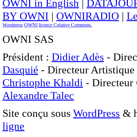
OWNI in English
|
DATAJOUR
BY OWNI
|
OWNIRADIO
|
Le
Wordpress
OWNI
licence Créative Commons.
OWNI SAS
Président :
Didier Adès
- Direc
Dasquié
- Directeur Artistique
Christophe Khaldi
- Directeur
Alexandre Talec
Site conçu sous
WordPress
& h
ligne