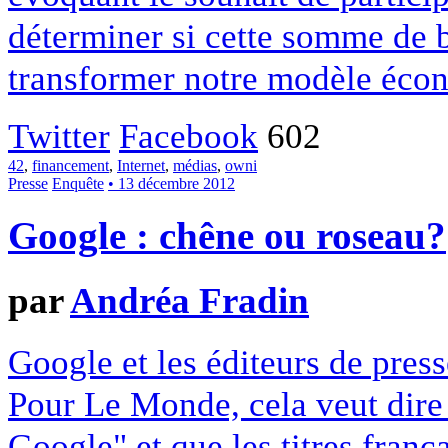
déterminer si cette somme de 
transformer notre modèle écon
Twitter
Facebook
602
42
,
financement
,
Internet
,
médias
,
owni
Presse
Enquête
• 13 décembre 2012
Google : chêne ou roseau?
par
Andréa Fradin
Google et les éditeurs de pres
Pour Le Monde, cela veut dire q
Google" et que les titres franç