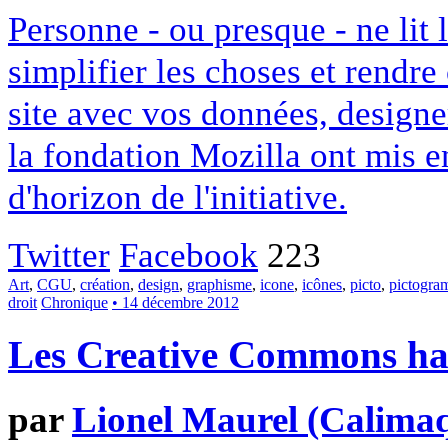
Personne - ou presque - ne lit 
simplifier les choses et rendr
site avec vos données, designe
la fondation Mozilla ont mis en
d'horizon de l'initiative.
Twitter
Facebook
223
Art
,
CGU
,
création
,
design
,
graphisme
,
icone
,
icônes
,
picto
,
pictogr
droit
Chronique
• 14 décembre 2012
Les Creative Commons hack
par
Lionel Maurel (Calima