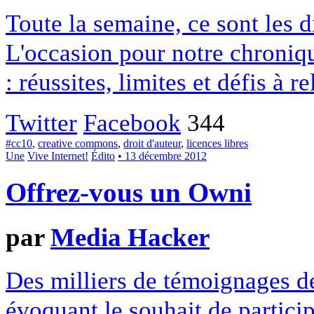
Toute la semaine, ce sont les
L'occasion pour notre chroniqu
: réussites, limites et défis à re
Twitter
Facebook
344
#cc10
,
creative commons
,
droit d'auteur
,
licences libres
Une
Vive Internet!
Édito
• 13 décembre 2012
Offrez-vous un Owni
par
Media Hacker
Des milliers de témoignages de
évoquant le souhait de particip