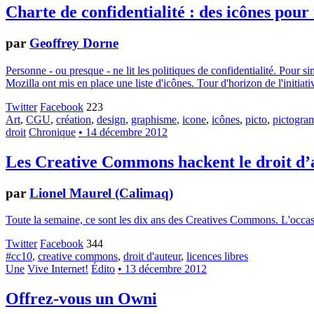
Charte de confidentialité : des icônes pour
par
Geoffrey Dorne
Personne - ou presque - ne lit les politiques de confidentialité. Pour 
Mozilla ont mis en place une liste d'icônes. Tour d'horizon de l'initiati
Twitter
Facebook
223
Art
,
CGU
,
création
,
design
,
graphisme
,
icone
,
icônes
,
picto
,
pictogr
droit
Chronique
• 14 décembre 2012
Les Creative Commons hackent le droit d’
par
Lionel Maurel (Calimaq)
Toute la semaine, ce sont les dix ans des Creatives Commons. L'occasion
Twitter
Facebook
344
#cc10
,
creative commons
,
droit d'auteur
,
licences libres
Une
Vive Internet!
Édito
• 13 décembre 2012
Offrez-vous un Owni