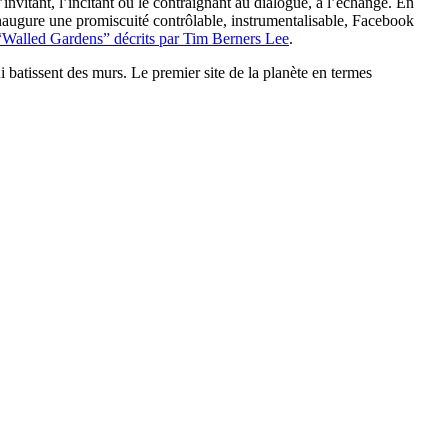
l’invitant, l’incitant ou le contraignant au dialogue, à l’échange. En
inaugure une promiscuité contrôlable, instrumentalisable, Facebook
“Walled Gardens” décrits par Tim Berners Lee
.
atissent des murs. Le premier site de la planète en termes