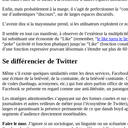
Enfin, mais probablement à la marge, il s’agit de perfectionner la “con
sur d’authentiques “discours”, sur de larges espaces discursifs.
L’avenir dira si la mayonnaise prend, si les utilisateurs exploitent ce 
Il semble en tout cas manifeste, à observer de l’extérieur la multipli
lui substituant une économie du “Like” (remember, “
le like tuera le li
“poke” (activité et fonction phatique) jusqu’au “Like” (fonction cona
d’une fonction expressive pouvant désormais s’étendre sur plus de 60 
Se différencier de Twitter
Même s’il existe quelques similarités entre les deux services, Facebook
une écriture de la brièveté, de la contrainte, de la brièveté contrainte. 
de codes (hashtags, acronymes, etc.) qui font alors parfois office de st
Facebook se présente en regard comme une anti-littératie, un parang
Les stratégies attentionnelles s’appuyant sur des formes courtes et sur
journalistes et autres veilleurs de métier pour l’écosystème de Twitter)
larges et garantissant la présence permanente de ce que danah boyd ap
segments d’audience directement monétisables.
Faire le mur.
J’ignore si un sociologue, un linguiste ou un scénaris