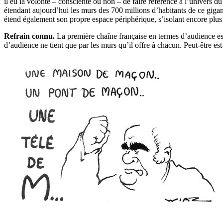
il eu la volonté – consciente ou non – de faire référence à l’univers du g
étendant aujourd’hui les murs des 700 millions d’habitants de ce giga
étend également son propre espace périphérique, s’isolant encore plus 
Refrain connu.
La première chaîne française en termes d’audience es
d’audience ne tient que par les murs qu’il offre à chacun. Peut-être es