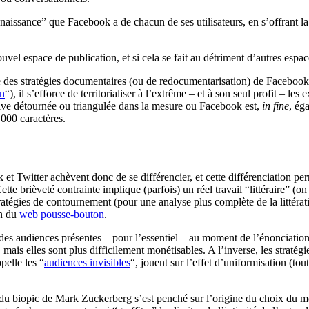
naissance” que Facebook a de chacun de ses utilisateurs, en s’offrant la
nouvel espace de publication, et si cela se fait au détriment d’autres esp
cité des stratégies documentaires (ou de redocumentarisation) de Faceboo
en
“), il s’efforce de territorialiser à l’extrême – et à son seul profit – l
tive détournée ou triangulée dans la mesure ou Facebook est,
in fine
, ég
000 caractères.
 et Twitter achèvent donc de se différencier, et cette différenciation pe
Cette brièveté contrainte implique (parfois) un réel travail “littéraire” (o
ratégies de contournement (pour une analyse plus complète de la littérati
on du
web pousse-bouton
.
 des audiences présentes – pour l’essentiel – au moment de l’énonciation 
, mais elles sont plus difficilement monétisables. A l’inverse, les straté
pelle les “
audiences invisibles
“, jouent sur l’effet d’uniformisation (to
te du biopic de Mark Zuckerberg s’est penché sur l’origine du choix du