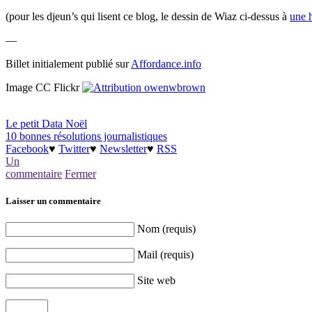
(pour les djeun’s qui lisent ce blog, le dessin de Wiaz ci-dessus à
une h
—
Billet initialement publié sur
Affordance.info
Image CC Flickr
owenwbrown
Le petit Data Noël
10 bonnes résolutions journalistiques
Facebook
♥
Twitter
♥
Newsletter
♥
RSS
Un
commentaire
Fermer
Laisser un commentaire
Nom (requis)
Mail (requis)
Site web