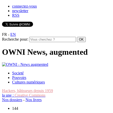
connectez-vous
newsletter
RSS
FR
-
EN
Recherche pour:
OWNI News, augmented
Societé
Pouvoirs
Cultures numériques
Hackers, bâtisseurs depuis 1959
la une :
Creative Commons
Nos dossiers
-
Nos livres
144