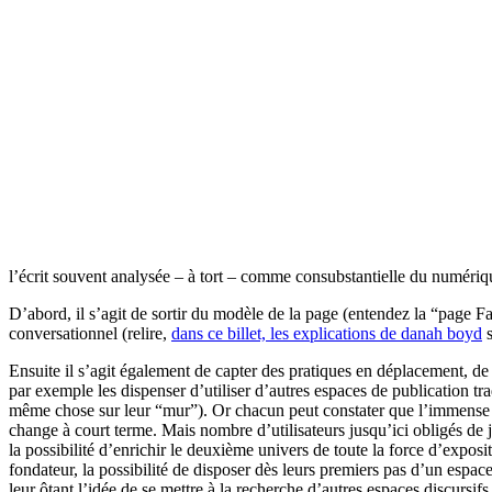
l’écrit souvent analysée – à tort – comme consubstantielle du numériq
D’abord, il s’agit de sortir du modèle de la page (entendez la “page 
conversationnel (relire,
dans ce billet, les explications de danah boyd
s
Ensuite il s’agit également de capter des pratiques en déplacement, de
par exemple les dispenser d’utiliser d’autres espaces de publication tr
même chose sur leur “mur”). Or chacun peut constater que l’immense maj
change à court terme. Mais nombre d’utilisateurs jusqu’ici obligés de j
la possibilité d’enrichir le deuxième univers de toute la force d’expos
fondateur, la possibilité de disposer dès leurs premiers pas d’un espac
leur ôtant l’idée de se mettre à la recherche d’autres espaces discursif