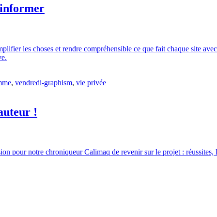
 informer
simplifier les choses et rendre compréhensible ce que fait chaque site av
ve.
amme
,
vendredi-graphism
,
vie privée
auteur !
 pour notre chroniqueur Calimaq de revenir sur le projet : réussites, lim