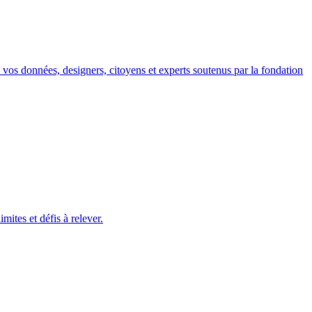
ec vos données, designers, citoyens et experts soutenus par la fondation
ites et défis à relever.