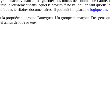
raf, chacun venant ainsi “graffiter” les limites de l’intimité de l’autre, 
ntesque lotissement dans lequel la proximité ne vaut qu’en tant qu’elle 
d’autres territoires documentaires. Il poursuit l’implacable
logique des 
t la propriété du groupe Bouygues. Un groupe de maçons. Des gens qui b
t-il temps de
faire le mur
.