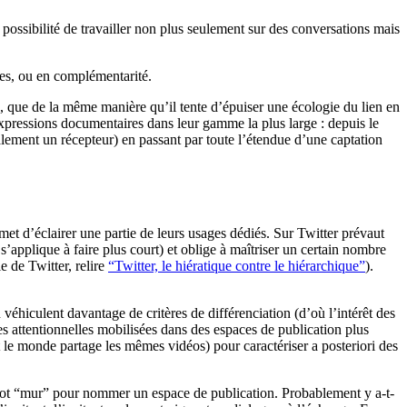
 possibilité de travailler non plus seulement sur des conversations mais
aces, ou en complémentarité.
k, que de la même manière qu’il tente d’épuiser une écologie du lien en
es expressions documentaires dans leur gamme la plus large : depuis le
alement un récepteur) en passant par toute l’étendue d’une captation
rmet d’éclairer une partie de leurs usages dédiés. Sur Twitter prévaut
n s’applique à faire plus court) et oblige à maîtriser un certain nombre
e de Twitter, relire
“Twitter, le hiératique contre le hiérarchique”
).
véhiculent davantage de critères de différenciation (d’où l’intérêt des
gies attentionnelles mobilisées dans des espaces de publication plus
ut le monde partage les mêmes vidéos) pour caractériser a posteriori des
 mot “mur” pour nommer un espace de publication. Probablement y a-t-