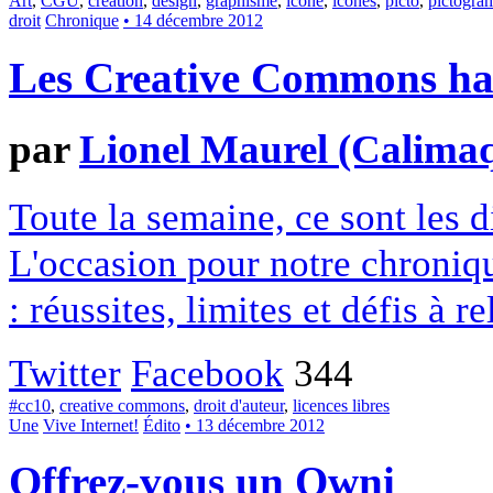
Art
,
CGU
,
création
,
design
,
graphisme
,
icone
,
icônes
,
picto
,
pictogr
droit
Chronique
• 14 décembre 2012
Les Creative Commons hack
par
Lionel Maurel (Calima
Toute la semaine, ce sont les
L'occasion pour notre chroniqu
: réussites, limites et défis à re
Twitter
Facebook
344
#cc10
,
creative commons
,
droit d'auteur
,
licences libres
Une
Vive Internet!
Édito
• 13 décembre 2012
Offrez-vous un Owni