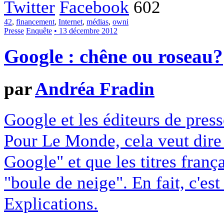
Twitter
Facebook
602
42
,
financement
,
Internet
,
médias
,
owni
Presse
Enquête
• 13 décembre 2012
Google : chêne ou roseau?
par
Andréa Fradin
Google et les éditeurs de pres
Pour Le Monde, cela veut dire q
Google" et que les titres franç
"boule de neige". En fait, c'es
Explications.