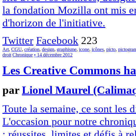
la fondation Mozilla ont mis en
d'horizon de l'initiative.
Twitter
Facebook
223
Art
,
CGU
,
création
,
design
,
graphisme
,
icone
,
icônes
,
picto
,
pictogr
droit
Chronique
• 14 décembre 2012
Les Creative Commons hack
par
Lionel Maurel (Calima
Toute la semaine, ce sont les
L'occasion pour notre chroniqu
: réussites, limites et défis à re