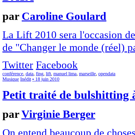
par
Caroline Goulard
La Lift 2010 sera l'occasion de
de "Changer le monde (réel) p
Twitter
Facebook
conférence
,
data
,
fing
,
lift
,
manuel lima
,
marseille
,
opendata
Musique
Inédit
• 18 juin 2010
Petit traité de bulshitting
par
Virginie Berger
On entend beaucoup de choses 