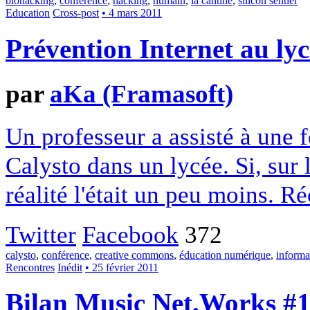
biohacking
,
conférence
,
hacking
,
humain
,
la cantine
,
silicon sentier
Education
Cross-post
• 4 mars 2011
Prévention Internet au lyc
par
aKa (Framasoft)
Un professeur a assisté à une f
Calysto dans un lycée. Si, sur l
réalité l'était un peu moins. Réc
Twitter
Facebook
372
calysto
,
conférence
,
creative commons
,
éducation numérique
,
informa
Rencontres
Inédit
• 25 février 2011
Bilan Music Net.Works #1