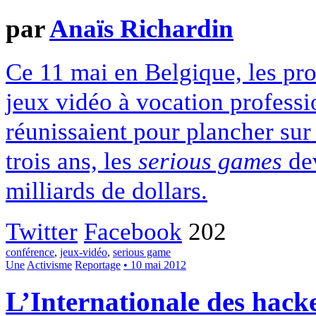
par
Anaïs Richardin
Ce 11 mai en Belgique, les pr
jeux vidéo à vocation professi
réunissaient pour plancher sur 
trois ans, les
serious games
dev
milliards de dollars.
Twitter
Facebook
202
conférence
,
jeux-vidéo
,
serious game
Une
Activisme
Reportage
• 10 mai 2012
L’Internationale des hacke