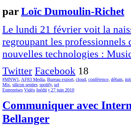
par
Loïc Dumoulin-Richet
Le lundi 21 février voit la na
regroupant les professionnels 
nouvelles technologies : Musi
Twitter
Facebook
18
#MNW1
,
AF83 Media
,
Bureau export
,
cloud
,
conférence
,
débats
,
ini
Mix
,
silicon sentier
,
spotify
,
url
Entreprises
Vidéo
Inédit
• 27 juin 2010
Communiquer avec Internet
Bellanger