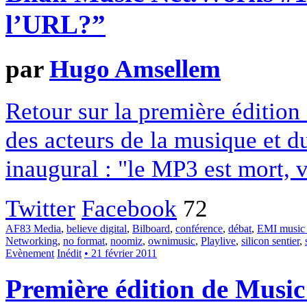
l’URL?”
par
Hugo Amsellem
Retour sur la première éditio
des acteurs de la musique et d
inaugural : "le MP3 est mort, 
Twitter
Facebook
72
AF83 Media
,
believe digital
,
Bilboard
,
conférence
,
débat
,
EMI music 
Networking
,
no format
,
noomiz
,
ownimusic
,
Playlive
,
silicon sentier
,
Evènement
Inédit
• 21 février 2011
Première édition de Musi