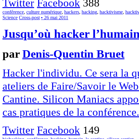
Twitter
Facebook
388
conférence
,
culture numérique
,
hackers
,
hacking
,
hacktivisme
,
hackti
Science
Cross-post
• 26 mai 2011
Jusqu’où hacker l’humai
par
Denis-Quentin Bruet
Hacker l'individu. Ce sera la q
ateliers de Faire/Savoir le Web 
Cantine. Silicon Maniacs apport
cas pratiques de la conférence
Twitter
Facebook
149