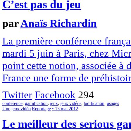
C’est pas du jeu
par
Anaïs Richardin
La première conférence frança
mardi 5 juin à Paris, chez Micr
point cette notion, associée à d
France une forme de préhistoir
Twitter
Facebook
294
conférence
,
gamification
,
jeux
,
jeux vidéos
,
ludification
,
usages
Une
jeux vidéo
Reportage
• 13 mai 2012
Le meilleur des serious g