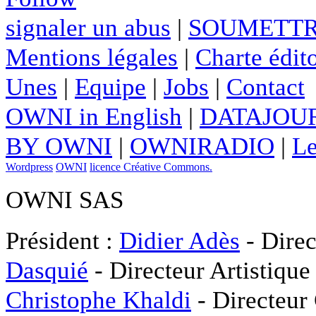
signaler un abus
|
SOUMETTR
Mentions légales
|
Charte édito
Unes
|
Equipe
|
Jobs
|
Contact
OWNI in English
|
DATAJOUR
BY OWNI
|
OWNIRADIO
|
Le
Wordpress
OWNI
licence Créative Commons.
OWNI SAS
Président :
Didier Adès
- Direc
Dasquié
- Directeur Artistique
Christophe Khaldi
- Directeur