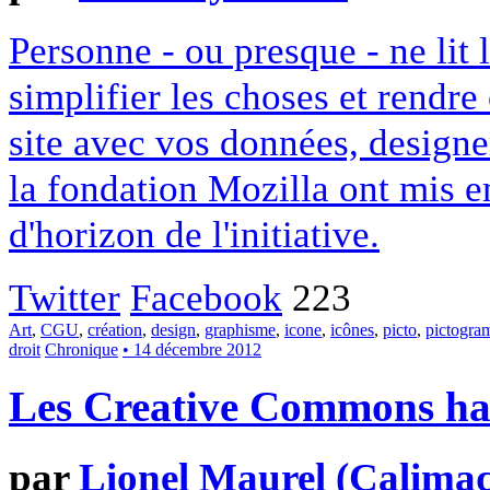
Personne - ou presque - ne lit 
simplifier les choses et rendr
site avec vos données, designe
la fondation Mozilla ont mis en
d'horizon de l'initiative.
Twitter
Facebook
223
Art
,
CGU
,
création
,
design
,
graphisme
,
icone
,
icônes
,
picto
,
pictogr
droit
Chronique
• 14 décembre 2012
Les Creative Commons hack
par
Lionel Maurel (Calima