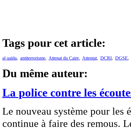
Tags pour cet article:
al qaïda
,
antiterrorisme
,
Attenat du Caire
,
Attentat
,
DCRI
,
DGSE
Du même auteur:
La police contre les écoute
Le nouveau système pour les éc
continue à faire des remous. L