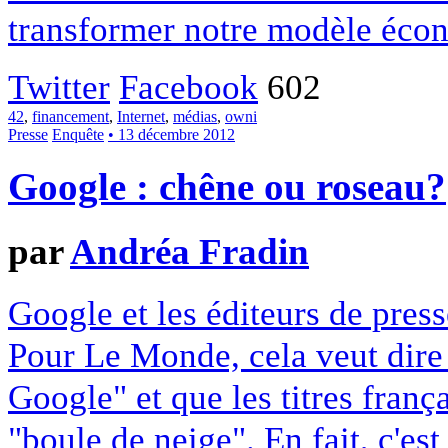
transformer notre modèle écon
Twitter
Facebook
602
42
,
financement
,
Internet
,
médias
,
owni
Presse
Enquête
• 13 décembre 2012
Google : chêne ou roseau?
par
Andréa Fradin
Google et les éditeurs de pres
Pour Le Monde, cela veut dire q
Google" et que les titres franç
"boule de neige". En fait, c'es