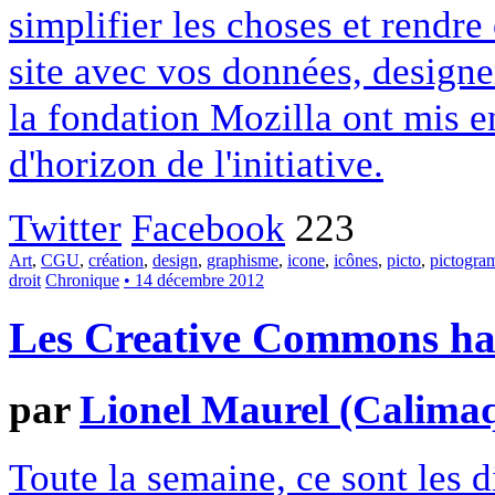
simplifier les choses et rendr
site avec vos données, designe
la fondation Mozilla ont mis en
d'horizon de l'initiative.
Twitter
Facebook
223
Art
,
CGU
,
création
,
design
,
graphisme
,
icone
,
icônes
,
picto
,
pictogr
droit
Chronique
• 14 décembre 2012
Les Creative Commons hack
par
Lionel Maurel (Calima
Toute la semaine, ce sont les