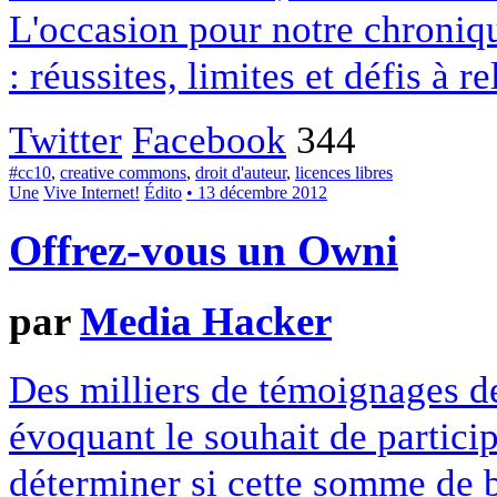
L'occasion pour notre chroniqu
: réussites, limites et défis à re
Twitter
Facebook
344
#cc10
,
creative commons
,
droit d'auteur
,
licences libres
Une
Vive Internet!
Édito
• 13 décembre 2012
Offrez-vous un Owni
par
Media Hacker
Des milliers de témoignages de
évoquant le souhait de particip
déterminer si cette somme de 