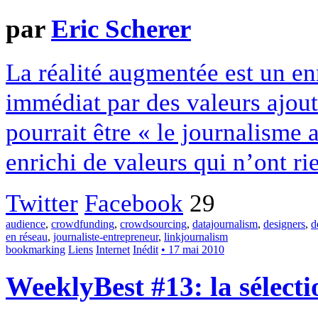
par
Eric Scherer
La réalité augmentée est un e
immédiat par des valeurs ajout
pourrait être « le journalism
enrichi de valeurs qui n’ont rie
Twitter
Facebook
29
audience
,
crowdfunding
,
crowdsourcing
,
datajournalism
,
designers
,
d
en réseau
,
journaliste-entrepreneur
,
linkjournalism
bookmarking
Liens
Internet
Inédit
• 17 mai 2010
WeeklyBest #13: la sélecti