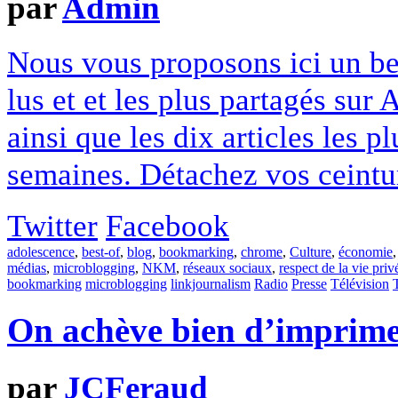
par
Admin
Nous vous proposons ici un best
lus et et les plus partagés sur
ainsi que les dix articles les p
semaines. Détachez vos ceintur
Twitter
Facebook
adolescence
,
best-of
,
blog
,
bookmarking
,
chrome
,
Culture
,
économie
médias
,
microblogging
,
NKM
,
réseaux sociaux
,
respect de la vie priv
bookmarking
microblogging
linkjournalism
Radio
Presse
Télévision
On achève bien d’imprim
par
JCFeraud