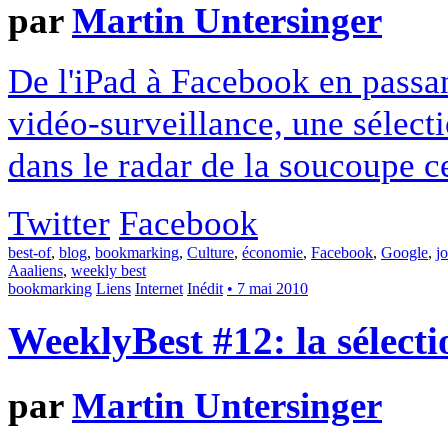
par
Martin Untersinger
De l'iPad à Facebook en passant
vidéo-surveillance, une sélect
dans le radar de la soucoupe c
Twitter
Facebook
best-of
,
blog
,
bookmarking
,
Culture
,
économie
,
Facebook
,
Google
,
j
Aaaliens
,
weekly best
bookmarking
Liens
Internet
Inédit
• 7 mai 2010
WeeklyBest #12: la sélecti
par
Martin Untersinger