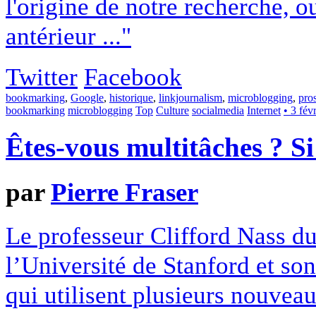
l'origine de notre recherche, 
antérieur ..."
Twitter
Facebook
bookmarking
,
Google
,
historique
,
linkjournalism
,
microblogging
,
pro
bookmarking
microblogging
Top
Culture
socialmedia
Internet
• 3 fév
Êtes-vous multitâches ? Si 
par
Pierre Fraser
Le professeur Clifford Nass d
l’Université de Stanford et so
qui utilisent plusieurs nouve