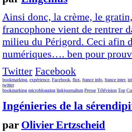
Ainsi donc, la crème, le gratin
francophone vient de rentrer da
milieu du Périgord. Ceci afin 
numériques…. ben pour prouver
Twitter
Facebook
bookmarking
,
expérience
,
Facebook
,
flux
,
france info
,
france inter
,
in
twitter
bookmarking
microblogging
linkjournalism
Presse
Télévision
Top
Cu
Ingénieries de la sérendipi
par
Olivier Ertzscheid