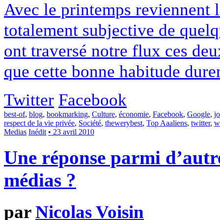
Avec le printemps reviennent 
totalement subjective de quelqu
ont traversé notre flux ces de
que cette bonne habitude dure
Twitter
Facebook
best-of
,
blog
,
bookmarking
,
Culture
,
économie
,
Facebook
,
Google
,
j
respect de la vie privée
,
Société
,
thewerybest
,
Top Aaaliens
,
twitter
,
w
Medias
Inédit
• 23 avril 2010
Une réponse parmi d’autres
médias ?
par
Nicolas Voisin