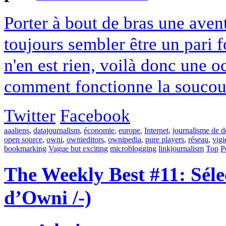
Porter à bout de bras une aven
toujours sembler être un pari 
n'en est rien, voilà donc une o
comment fonctionne la soucoup
Twitter
Facebook
aaaliens
,
datajournalism
,
économie
,
europe
,
Internet
,
journalisme de 
open source
,
owni
,
ownieditors
,
ownipedia
,
pure players
,
réseau
,
vigi
bookmarking
Vague but exciting
microblogging
linkjournalism
Top
P
The Weekly Best #11: Séle
d’Owni /-)