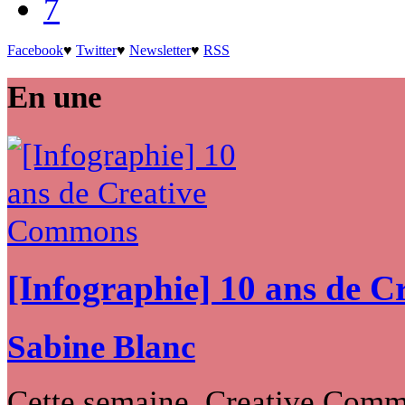
7
Facebook
♥
Twitter
♥
Newsletter
♥
RSS
En une
[Infographie] 10 ans de 
Sabine Blanc
Cette semaine, Creative Commo