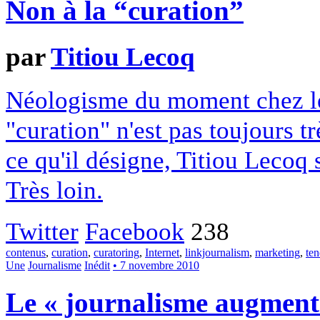
Non à la “curation”
par
Titiou Lecoq
Néologisme du moment chez les
"curation" n'est pas toujours tr
ce qu'il désigne, Titiou Lecoq
Très loin.
Twitter
Facebook
238
contenus
,
curation
,
curatoring
,
Internet
,
linkjournalism
,
marketing
,
te
Une
Journalisme
Inédit
• 7 novembre 2010
Le « journalisme augmenté