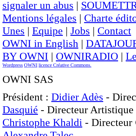
signaler un abus
|
SOUMETTR
Mentions légales
|
Charte édito
Unes
|
Equipe
|
Jobs
|
Contact
OWNI in English
|
DATAJOUR
BY OWNI
|
OWNIRADIO
|
Le
Wordpress
OWNI
licence Créative Commons.
OWNI SAS
Président :
Didier Adès
- Direc
Dasquié
- Directeur Artistique
Christophe Khaldi
- Directeur
Alexandre Talec