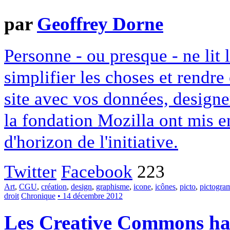
par
Geoffrey Dorne
Personne - ou presque - ne lit 
simplifier les choses et rendr
site avec vos données, designe
la fondation Mozilla ont mis en
d'horizon de l'initiative.
Twitter
Facebook
223
Art
,
CGU
,
création
,
design
,
graphisme
,
icone
,
icônes
,
picto
,
pictogr
droit
Chronique
• 14 décembre 2012
Les Creative Commons hack