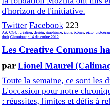
la fondation Mozilla ont mis en
d'horizon de l'initiative.
Twitter
Facebook
223
Art
,
CGU
,
création
,
design
,
graphisme
,
icone
,
icônes
,
picto
,
pictogr
droit
Chronique
• 14 décembre 2012
Les Creative Commons hack
par
Lionel Maurel (Calima
Toute la semaine, ce sont les
L'occasion pour notre chroniqu
: réussites, limites et défis à re