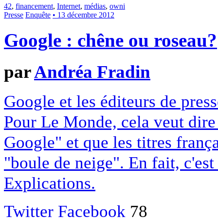
42
,
financement
,
Internet
,
médias
,
owni
Presse
Enquête
• 13 décembre 2012
Google : chêne ou roseau?
par
Andréa Fradin
Google et les éditeurs de pres
Pour Le Monde, cela veut dire q
Google" et que les titres franç
"boule de neige". En fait, c'es
Explications.
Twitter
Facebook
78