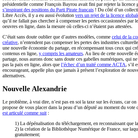
présidentielle comme François Bayrou avait fini par rejeter la licenc
s’inspirant des positions du Parti Pirate français
! Du côté d’un collec
Libre Accès, il y a eu aussi évolution
vers un rejet de la licence global
qu’il ne fallait pas chercher à compenser les pertes occasionnées par l
oeuvres en ligne, dans la mesure où celles-ci n’étaient pas attestées.
C’était sans doute oublier que d’autres modèles, comme
celui de la co
créative
, n’entendent pas compenser les pertes des industries culturell
une nouvelle économie du partage, en récompensant tous ceux qui cré
contenus en ligne,
y compris les amateurs
. Au lieu de cette nouvelle 
partage, nous aurons donc sans doute ces gabelles numériques, qui n
pas la paix en ligne, alors que
l’échec d’un traité comme ACTA
, s’il 
encourageant, appelle plus que jamais à présent l’exploration de nouve
alternatives.
Nouvelle Alexandrie
Le problème, à vrai dire, n’est pas en soi la taxe sur les écrans, car on
propose de vous placer dans la peau d’un député au moment du vote d’u
est articulé comme suit
:
1) La dépénalisation du téléchargement, en reconnaissant que la m
2) la création de la Bibliothèque Numérique de France, sur laquel
gratuitement;