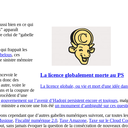
ussi bien en ce qui
s” apparaît
e celui de “gabelle
ui frappait les
abelous
, ces
ne sinistre mémoire
La licence globalement morte au PS
ncevoir le
ra donc des
autre, voire le
La licence globale, ou vie et mort d'une idée dan
ans et la coupure de
procèdent d’une
 gouvernement sur l’avenir d’Hadopi persistent encore et toujours
, malg
ministre a encore une fois été
un monument d’ambiguïté sur ces questi
geons cependant que d’autres gabelles numériques suivront, car toutes l
Musique
,
Fiscalité numérique 2.0
,
Taxe Amazone
,
Taxe sur le Cloud C
ut, sans jamais évoquer la question de la consécration de nouveaux droit