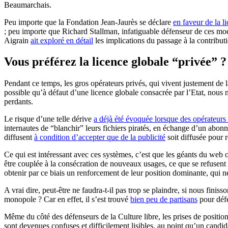
Beaumarchais.
Peu importe que la Fondation Jean-Jaurès se déclare
en faveur de la 
; peu importe que Richard Stallman, infatiguable défenseur de ces mod
Aigrain
ait exploré en détail
les implications du passage à la contribut
Vous préférez la licence globale “privée” ?
Pendant ce temps, les gros opérateurs privés, qui vivent justement de 
possible qu’à défaut d’une licence globale consacrée par l’Etat, nous 
perdants.
Le risque d’une telle dérive
a déjà été évoquée lorsque des opérateu
internautes de “blanchir” leurs fichiers piratés, en échange d’un abon
diffusent
à condition d’accepter que de la publicité
soit diffusée pour r
Ce qui est intéressant avec ces systèmes, c’est que les géants du web
être couplée à la consécration de nouveaux usages, ce que se refusent à f
obtenir par ce biais un renforcement de leur position dominante, qui ne
A vrai dire, peut-être ne faudra-t-il pas trop se plaindre, si nous fini
monopole ? Car en effet, il s’est trouvé
bien peu de partisans
pour défe
Même du côté des défenseurs de la Culture libre, les prises de positions
sont devenues confuses et difficilement lisibles, au point qu’un candida