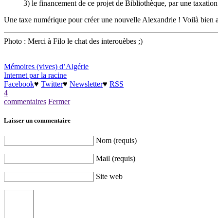
3) le financement de ce projet de Bibliothèque, par une taxation
Une taxe numérique pour créer une nouvelle Alexandrie ! Voilà bien 
Photo : Merci à Filo le chat des interouèbes ;)
Mémoires (vives) d’Algérie
Internet par la racine
Facebook
♥
Twitter
♥
Newsletter
♥
RSS
4
commentaires
Fermer
Laisser un commentaire
Nom (requis)
Mail (requis)
Site web