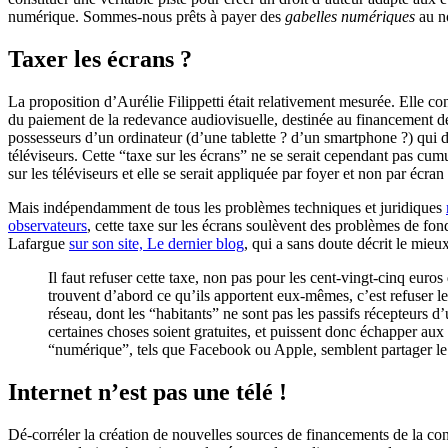
numérique. Sommes-nous prêts à payer des
gabelles numériques
au no
Taxer les écrans ?
La proposition d’Aurélie Filippetti était relativement mesurée. Elle con
du paiement de la redevance audiovisuelle, destinée au financement de
possesseurs d’un ordinateur (d’une tablette ? d’un smartphone ?) qui d
téléviseurs. Cette “taxe sur les écrans” ne se serait cependant pas cum
sur les téléviseurs et elle se serait appliquée par foyer et non par écra
Mais indépendamment de tous les problèmes techniques et juridiques
observateurs
, cette taxe sur les écrans soulèvent des problèmes de fo
Lafargue
sur son site, Le dernier blog
, qui a sans doute décrit le mieux
Il faut refuser cette taxe, non pas pour les cent-vingt-cinq euros 
trouvent d’abord ce qu’ils apportent eux-mêmes, c’est refuser le
réseau, dont les “habitants” ne sont pas les passifs récepteurs d
certaines choses soient gratuites, et puissent donc échapper aux 
“numérique”, tels que Facebook ou Apple, semblent partager le 
Internet n’est pas une télé !
Dé-corréler la création de nouvelles sources de financements de la co