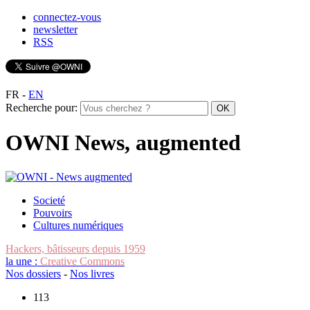
connectez-vous
newsletter
RSS
FR
-
EN
Recherche pour:
OWNI News, augmented
Societé
Pouvoirs
Cultures numériques
Hackers, bâtisseurs depuis 1959
la une :
Creative Commons
Nos dossiers
-
Nos livres
113