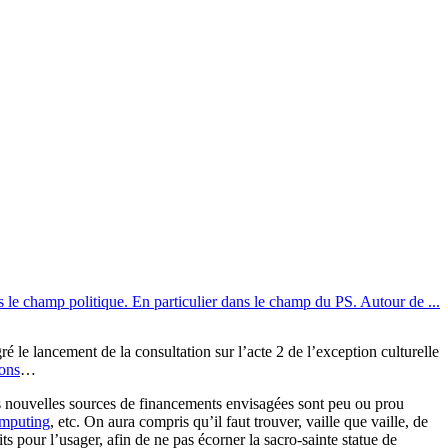
s le champ politique. En particulier dans le champ du PS. Autour de ...
ré le lancement de la consultation sur l’acte 2 de l’exception culturelle
ons
…
es nouvelles sources de financements envisagées sont peu ou prou
omputing
, etc. On aura compris qu’il faut trouver, vaille que vaille, de
s pour l’usager, afin de ne pas écorner la sacro-sainte statue de