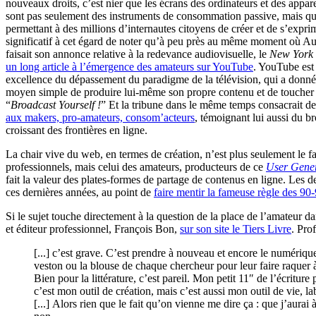
nouveaux droits, c’est nier que les écrans des ordinateurs et des appa
sont pas seulement des instruments de consommation passive, mais qu’i
permettant à des millions d’internautes citoyens de créer et de s’exprime
significatif à cet égard de noter qu’à peu près au même moment où Auré
faisait son annonce relative à la redevance audiovisuelle, le
New York
un long article à l’émergence des amateurs sur YouTube
. YouTube est
excellence du dépassement du paradigme de la télévision, qui a donné
moyen simple de produire lui-même son propre contenu et de toucher
“
Broadcast Yourself !
” Et la tribune dans le même temps consacrait d
aux makers, pro-amateurs, consom’acteurs
, témoignant lui aussi du br
croissant des frontières en ligne.
La chair vive du web, en termes de création, n’est plus seulement le fa
professionnels, mais celui des amateurs, producteurs de ce
User Gener
fait la valeur des plates-formes de partage de contenus en ligne. Les d
ces dernières années, au point de
faire mentir la fameuse règle des 90
Si le sujet touche directement à la question de la place de l’amateur d
et éditeur professionnel, François Bon,
sur son site le Tiers Livre
. Pro
[...] c’est grave. C’est prendre à nouveau et encore le numériqu
veston ou la blouse de chaque chercheur pour leur faire raquer 
Bien pour la littérature, c’est pareil. Mon petit 11″ de l’écritu
c’est mon outil de création, mais c’est aussi mon outil de vie, l
[...] Alors rien que le fait qu’on vienne me dire ça : que j’aurai