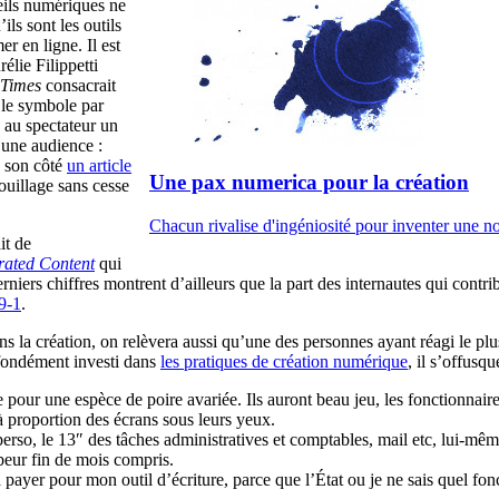
reils numériques ne
ls sont les outils
r en ligne. Il est
lie Filippetti
 Times
consacrait
 le symbole par
 au spectateur un
 une audience :
e son côté
un article
Une pax numerica pour la création
ouillage sans cesse
Chacun rivalise d'ingéniosité pour inventer une nouv
it de
ated Content
qui
erniers chiffres montrent d’ailleurs que la part des internautes qui contr
-9-1
.
ans la création, on relèvera aussi qu’une des personnes ayant réagi le pl
fondément investi dans
les pratiques de création numérique
, il s’offusq
e pour une espèce de poire avariée. Ils auront beau jeu, les fonctionnai
à proportion des écrans sous leurs yeux.
re perso, le 13″ des tâches administratives et comptables, mail etc, lui-
abeur fin de mois compris.
 à payer pour mon outil d’écriture, parce que l’État ou je ne sais quel fo