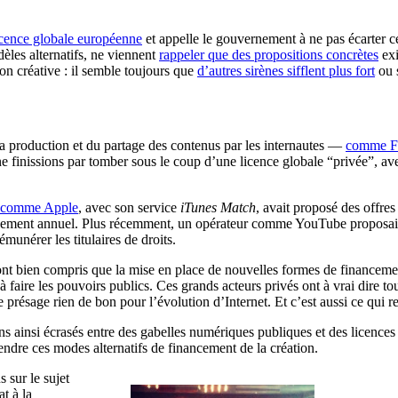
licence globale européenne
et appelle le gouvernement à ne pas écarter ce
èles alternatifs, ne viennent
rappeler que des propositions concrètes
exi
ion créative : il semble toujours que
d’autres sirènes sifflent plus fort
ou s
la production et du partage des contenus par les internautes —
comme Fa
ne finissions par tomber sous le coup d’une licence globale “privée”, av
rs comme Apple
, avec son service
iTunes Match
, avait proposé des offre
nement annuel. Plus récemment, un opérateur comme YouTube proposait à s
émunérer les titulaires de droits.
 ont bien compris que la mise en place de nouvelles formes de financeme
aire les pouvoirs publics. Ces grands acteurs privés ont à vrai dire tout 
 présage rien de bon pour l’évolution d’Internet. Et c’est aussi ce qui 
ssons ainsi écrasés entre des gabelles numériques publiques et des licence
ndre ces modes alternatifs de financement de la création.
 sur le sujet
t à la