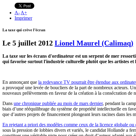
A
-
A
+
Imprimer
La taxe qui crève l’écran
Le 5 juillet 2012
Lionel Maurel (Calimaq)
La taxe sur les écrans d'ordinateur est un serpent de mer ressorti
qui favorise surtout l'industrie culturelle plutôt que les artistes et 
En annonçant que
la redevance TV pourrait être étendue aux ordinate
a provoqué une levée de boucliers de la part de nombreux acteurs. Une 
nouveaux prélèvements en faveur de la création à la consécration de no
Dans
une chronique publiée au mois de mars dernier
, pendant la ca
biais d’une rééquilibrage du système de propriété intellectuelle en f
que d’autres projets de financement plongeant leurs racines dans les 
En rejetant a priori des modèles comme ceux de la licence globale ou d
sous la pression de lobbies divers et variés, le candidat Hollande a fer
constituer une véritable piste pour créer un droit d’auteur adapté aux