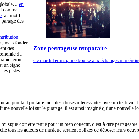
e globale…
en
tif comme
e
, au motif
e partage des
ntribution
es, mais fonder
Zone peertageuse temporaire
ent des
économie du
e ramèneront
Ce mardi 1er mai, une bourse aux échanges numériques é
est un signe
lles pistes
 aurait pourtant pu faire bien des choses intéressantes avec un tel levier
ne nouvelle loi sur le piratage, il est ainsi imaginé qu’une nouvelle lo
usique doit être tenue pour un bien collectif, c’est-à-dire partageable pa
le tous les auteurs de musique seraient obligés de déposer leurs oeuvres,