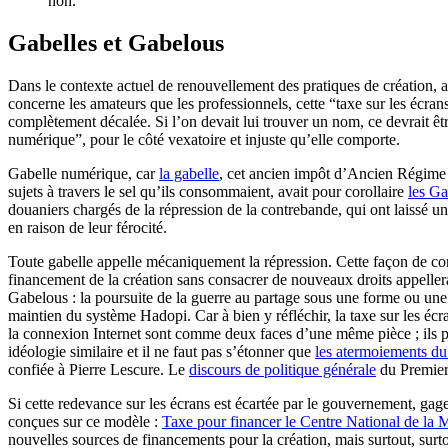
non.
Gabelles et Gabelous
Dans le contexte actuel de renouvellement des pratiques de création, a
concerne les amateurs que les professionnels, cette “taxe sur les écran
complètement décalée. Si l’on devait lui trouver un nom, ce devrait êtr
numérique”, pour le côté vexatoire et injuste qu’elle comporte.
Gabelle numérique, car
la gabelle
, cet ancien impôt d’Ancien Régime q
sujets à travers le sel qu’ils consommaient, avait pour corollaire
les G
douaniers chargés de la répression de la contrebande, qui ont laissé u
en raison de leur férocité.
Toute gabelle appelle mécaniquement la répression. Cette façon de co
financement de la création sans consacrer de nouveaux droits appelle
Gabelous : la poursuite de la guerre au partage sous une forme ou une 
maintien du système Hadopi. Car à bien y réfléchir, la taxe sur les écr
la connexion Internet sont comme deux faces d’une même pièce ; ils 
idéologie similaire et il ne faut pas s’étonner que
les atermoiements du
confiée à Pierre Lescure. Le
discours de politique générale
du Premier 
Si cette redevance sur les écrans est écartée par le gouvernement, ga
conçues sur ce modèle :
Taxe pour financer le Centre National de la 
nouvelles sources de financements pour la création, mais surtout, surto