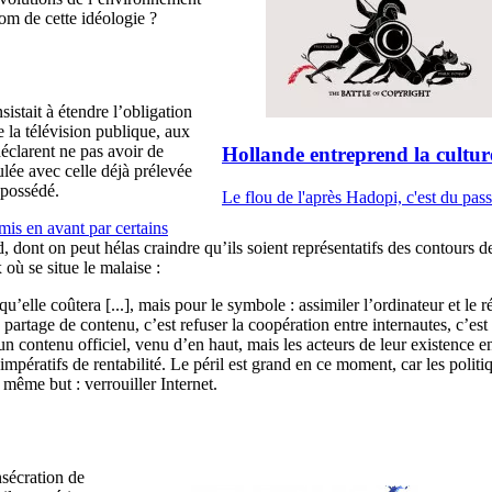
m de cette idéologie ?
sistait à étendre l’obligation
 la télévision publique, aux
éclarent ne pas avoir de
Hollande entreprend la cultur
ulée avec celle déjà prélevée
n possédé.
Le flou de l'après Hadopi, c'est du pas
mis en avant par certains
nd, dont on peut hélas craindre qu’ils soient représentatifs des contou
 où se situe le malaise :
qu’elle coûtera [...], mais pour le symbole : assimiler l’ordinateur et le r
 partage de contenu, c’est refuser la coopération entre internautes, c’es
’un contenu officiel, venu d’en haut, mais les acteurs de leur existence 
impératifs de rentabilité. Le péril est grand en ce moment, car les politi
même but : verrouiller Internet.
nsécration de